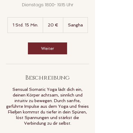
Dienstags 18:00- 19:15 Uhr
20
Euro
1 Std. 15 Min.
1
20 €
Sangha
S
t
d
1
Weiter
5
M
i
n
.
Beschreibung
Sensual Somatic Yoga lädt dich ein,
deinen Körper achtsam, sinnlich und
intuitiv zu bewegen. Durch sanfte,
geführte Impulse aus dem Yoga und freies
Fließen kommst du tiefer in dein Spüren,
löst Spannungen und stärkst die
Verbindung zu dir selbst.